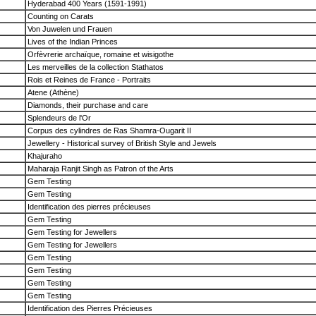
Hyderabad 400 Years (1591-1991)
Counting on Carats
Von Juwelen und Frauen
Lives of the Indian Princes
Orfèvrerie archaïque, romaine et wisigothe
Les merveilles de la collection Stathatos
Rois et Reines de France - Portraits
Atene (Athène)
Diamonds, their purchase and care
Splendeurs de l'Or
Corpus des cylindres de Ras Shamra-Ougarit II
Jewellery - Historical survey of British Style and Jewels
Khajuraho
Maharaja Ranjit Singh as Patron of the Arts
Gem Testing
Gem Testing
Identification des pierres précieuses
Gem Testing
Gem Testing for Jewellers
Gem Testing for Jewellers
Gem Testing
Gem Testing
Gem Testing
Gem Testing
Identification des Pierres Précieuses