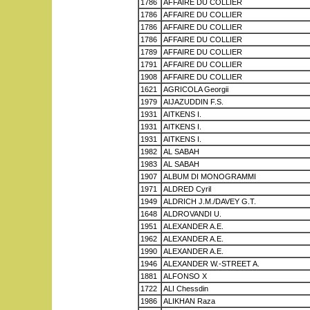
1786
AFFAIRE DU COLLIER
1786
AFFAIRE DU COLLIER
1786
AFFAIRE DU COLLIER
1786
AFFAIRE DU COLLIER
1789
AFFAIRE DU COLLIER
1791
AFFAIRE DU COLLIER
1908
AFFAIRE DU COLLIER
1621
AGRICOLA Georgii
1979
AIJAZUDDIN F.S.
1931
AITKENS I.
1931
AITKENS I.
1931
AITKENS I.
1982
AL SABAH
1983
AL SABAH
1907
ALBUM DI MONOGRAMMI
1971
ALDRED Cyril
1949
ALDRICH J.M./DAVEY G.T.
1648
ALDROVANDI U.
1951
ALEXANDER A.E.
1962
ALEXANDER A.E.
1990
ALEXANDER A.E.
1946
ALEXANDER W.-STREET A.
1881
ALFONSO X
1722
ALI Chessdin
1986
ALIKHAN Raza