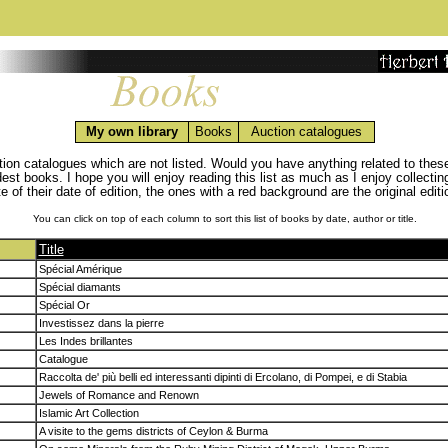
My own library
Books
Auction catalogues
ction catalogues which are not listed. Would you have anything related to the
oldest books. I hope you will enjoy reading this list as much as I enjoy collec
of their date of edition, the ones with a red background are the original edition
You can click on top of each column to sort this list of books by date, author or title.
Title
Spécial Amérique
Spécial diamants
Spécial Or
Investissez dans la pierre
Les Indes brillantes
Catalogue
Raccolta de' più belli ed interessanti dipinti di Ercolano, di Pompei, e di Stabia
Jewels of Romance and Renown
Islamic Art Collection
A visite to the gems districts of Ceylon & Burma