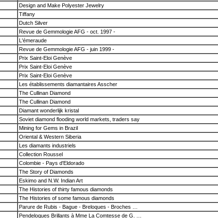
Design and Make Polyester Jewelry
Tiffany
Dutch Silver
Revue de Gemmologie AFG - oct. 1997 -
L'émeraude
Revue de Gemmologie AFG - juin 1999 -
Prix Saint-Eloi Genève
Prix Saint-Eloi Genève
Prix Saint-Eloi Genève
Les établissements diamantaires Asscher
The Cullinan Diamond
The Cullinan Diamond
Diamant wonderlijk kristal
Soviet diamond flooding world markets, traders say
Mining for Gems in Brazil
Oriental & Western Siberia
Les diamants industriels
Collection Roussel
Colombie - Pays d'Eldorado
The Story of Diamonds
Eskimo and N.W. Indian Art
The Histories of thirty famous diamonds
The Histories of some famous diamonds
Parure de Rubis - Bague - Breloques - Broches …
Pendeloques Brillants à Mme La Comtesse de G. …