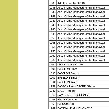
1909
Art et Décoration N° 10
1938
Ass. of Mine Managers of the Transvaal
1939
Ass. of Mine Managers of the Transvaal
1941
Ass. of Mine Managers of the Transvaal
1942
Ass. of Mine Managers of the Transvaal
1948
Ass. of Mine Managers of the Transvaal
1948
Ass. of Mine Managers of the Transvaal
1948
Ass. of Mine Managers of the Transvaal
1950
Ass. of Mine Managers of the Transvaal
1953
Ass. of Mine Managers of the Transvaal
1954
Ass. of Mine Managers of the Transvaal
1956
Ass. of Mine Managers of the Transvaal
1960
Ass. of Mine Managers of the Transvaal
1962
Ass. of Mine Managers of the Transvaal
1765
BABEL/MARIA N° 447
1894
BABELON Ernest
1899
BABELON Ernest
1902
BABELON Ernest
1961
BABELON Jean
1951
BABSON HANNAFORD Gladys
1643
BACCII Andeae
1952
BACH Ch.-H. - ODDON Y.
1958
BACON Leslie R.
1962
BADOUX Héli
1949
BAERWALD M./MAHONEY T.