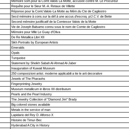
Mémoire som.pour la Comt.Valois La Motte, accusée contre M. Le Procureur
Requête pour le Sieur M.-A. Retaux de Villette
Réponse pour la Comt.Valois-La Motte au Mém.du Cte de Cagliostro
Secd mémoire à cons.sur la déf.à une accus.d'escroq. p/J.C.V. de Bette
Second mémoire justificatif de la Comtesse Valois de la Motte
Vie de Joseph Balsamo connu sous le nom de Comte de Cagliostro
Mémoire pour Mlle Le Guay d'Oliva
De Re Metallica Libri XII
Sikh Portraits by European Artists
Emeralds
Opals
Turquoise
Statement by Sheikh Sabah Al-Ahmad Al-Jaber
Inauguration of Kuwait Museum
250 composizioni artist. moderne applicabili a tte le arti decorative
Jewels of The Pharaohs
Fingerprinting Jewelry
Museum metallicum in libros IIII distributum
Pearls and the Pearl Industry
The Jewelry Collection of "Diamond Jim" Brady
Big colored stones available
Metals in the service of man
Lapidario del Rey D. Alfonso X
Histoire de Timur-Bec
Hyderabad A City in History