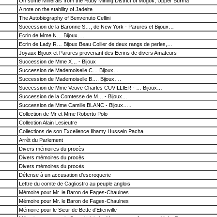
On some Minerals from the Ruby Mining District of Mogok, Upper Burma
A note on the stability of Jadeite
The Autobiography of Benvenuto Cellini
Succession de la Baronne S…, de New York - Parures et Bijoux…
Ecrin de Mme N… Bijoux….
Ecrin de Lady R… Bijoux Beau Collier de deux rangs de perles,…
Joyaux Bijoux et Parures provenant des Ecrins de divers Amateurs
Succession de Mme X… - Bijoux
Succession de Mademoiselle C… Bijoux…
Succession de Mademoiselle B…. Bijoux….
Succession de Mme Veuve Charles CUVILLIER - … Bijoux…
Succession de la Comtesse de M… - Bijoux…
Succession de Mme Camille BLANC - Bijoux…..
Collection de Mr et Mme Roberto Polo
Collection Alain Lesieutre
Collections de son Excellence Ilhamy Hussein Pacha
Arrêt du Parlement
Divers mémoires du procès
Divers mémoires du procès
Divers mémoires du procès
Défense à un accusation d'escroquerie
Lettre du comte de Cagliostro au peuple anglois
Mémoire pour Mr. le Baron de Fages-Chaulnes
Mémoire pour Mr. le Baron de Fages-Chaulnes
Mémoire pour le Sieur de Bette d'Etienville