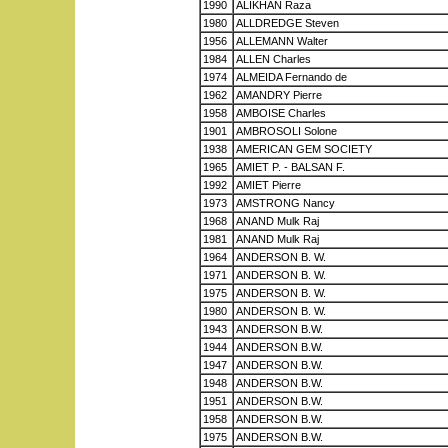
1990
ALIKHAN Raza
1980
ALLDREDGE Steven
1956
ALLEMANN Walter
1984
ALLEN Charles
1974
ALMEIDA Fernando de
1962
AMANDRY Pierre
1958
AMBOISE Charles
1901
AMBROSOLI Solone
1938
AMERICAN GEM SOCIETY
1965
AMIET P. - BALSAN F.
1992
AMIET Pierre
1973
AMSTRONG Nancy
1968
ANAND Mulk Raj
1981
ANAND Mulk Raj
1964
ANDERSON B. W.
1971
ANDERSON B. W.
1975
ANDERSON B. W.
1980
ANDERSON B. W.
1943
ANDERSON B.W.
1944
ANDERSON B.W.
1947
ANDERSON B.W.
1948
ANDERSON B.W.
1951
ANDERSON B.W.
1958
ANDERSON B.W.
1975
ANDERSON B.W.