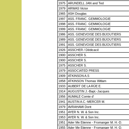
1975
ARUNDELL JAN and Ted
1979
ARWAS Victor
1965
ASH Douglas
1997
ASS. FRANC. GEMMOLOGIE
1998
ASS. FRANC. GEMMOLOGIE
1999
ASS. FRANC. GEMMOLOGIE
1986
ASS. GENEVOISE DES BIJOUTIERS
1989
ASS. GENEVOISE DES BIJOUTIERS
1991
ASS. GENEVOISE DES BIJOUTIERS
1926
ASSCHER / Dédicacé
1900
ASSCHER S.
1900
ASSCHER S.
1975
ASSCHER S.
1979
ASSOCIATED PRESS
1909
ATKINSON A.S
1858
ATKINSON Thomas Witlam
1933
AUBERT DE LA RÜE E.
1914
AUGUSTIN J.-Bapt.-Jacques
1956
AUMALE Comte d'
1941
AUSTIN A.C.-MERCER M.
1979
AVRAHAMI Dorit
1951
AYER N. W. & Son Inc.
1953
AYER N. W. & Son Inc.
1951
Ader Me Etienne - Fromanger M. H.-D.
1955
Ader Me Etienne - Fromanger M. H.-D.