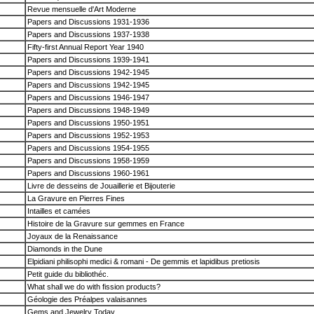
Revue mensuelle d'Art Moderne
Papers and Discussions 1931-1936
Papers and Discussions 1937-1938
Fifty-first Annual Report Year 1940
Papers and Discussions 1939-1941
Papers and Discussions 1942-1945
Papers and Discussions 1942-1945
Papers and Discussions 1946-1947
Papers and Discussions 1948-1949
Papers and Discussions 1950-1951
Papers and Discussions 1952-1953
Papers and Discussions 1954-1955
Papers and Discussions 1958-1959
Papers and Discussions 1960-1961
Livre de desseins de Jouaillerie et Bijouterie
La Gravure en Pierres Fines
Intailles et camées
Histoire de la Gravure sur gemmes en France
Joyaux de la Renaissance
Diamonds in the Dune
Elpidiani philisophi medici & romani - De gemmis et lapidibus pretiosis
Petit guide du bibliothéc.
What shall we do with fission products?
Géologie des Préalpes valaisannes
Gems and Jewelry Today