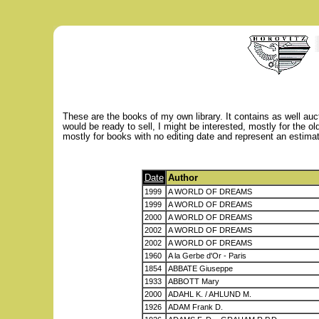
These are the books of my own library. It contains as well au
would be ready to sell, I might be interested, mostly for the 
mostly for books with no editing date and represent an estimate 
Date
Author
1999
A WORLD OF DREAMS
1999
A WORLD OF DREAMS
2000
A WORLD OF DREAMS
2002
A WORLD OF DREAMS
2002
A WORLD OF DREAMS
1960
A la Gerbe d'Or - Paris
1854
ABBATE Giuseppe
1933
ABBOTT Mary
2000
ADAHL K. / AHLUND M.
1926
ADAM Frank D.