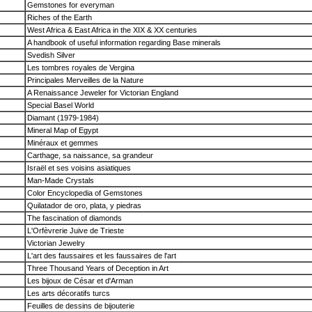
Gemstones for everyman
Riches of the Earth
West Africa & East Africa in the XIX & XX centuries
A handbook of useful information regarding Base minerals
Svedish Silver
Les tombres royales de Vergina
Principales Merveilles de la Nature
A Renaissance Jeweler for Victorian England
Special Basel World
Diamant (1979-1984)
Mineral Map of Egypt
Minéraux et gemmes
Carthage, sa naissance, sa grandeur
Israël et ses voisins asiatiques
Man-Made Crystals
Color Encyclopedia of Gemstones
Quilatador de oro, plata, y piedras
The fascination of diamonds
L'Orfèvrerie Juive de Trieste
Victorian Jewelry
L'art des faussaires et les faussaires de l'art
Three Thousand Years of Deception in Art
Les bijoux de César et d'Arman
Les arts décoratifs turcs
Feuilles de dessins de bijouterie